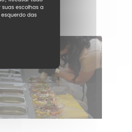
r suas escolhas a
r esquerdo das
t