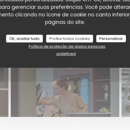
' para gerenciar suas preferências. Você pode altera
nto clicando no ícone de cookie no canto inferio
Ons team in zijn elemen
páginas do site.
OK, aceitar tudo
Proíbe todos cookies
Personalizar
Política de proteção de dados pessoais
undefined