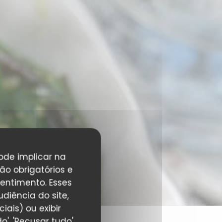
pode implicar na
ão obrigatórios e
entimento. Esses
diência do site,
ais) ou exibir
', 'Recusar tudo'