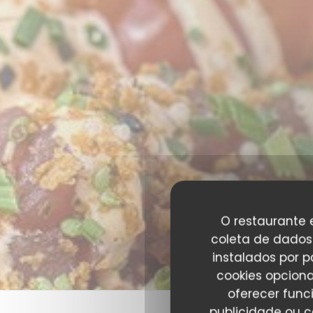
O restaurante e
coleta de dados 
instalados por 
cookies opciona
oferecer func
publicidade ou c