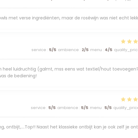
bowls met verse ingrediënten, maar de roséwijn was niet echt lekk
service
:
5
/5
ambience
:
2
/5
menu
:
4
/5
quality_pri
n heel luidruchtig (galmt, mss eens wat textiel/hout toevoegen
 was de bediening!
service
:
5
/5
ambience
:
5
/5
menu
:
5
/5
quality_pric
ontbijt,....Top!! Naast het klassieke ontbijt kan je ook zelf je ont