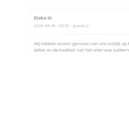
Bieke
M
2026-06-18
- 09:30 - guests 2
Wij hebben enorm genoten van ons ontbijt op h
lekker en de kwaliteit van het eten was sublie
Kris
A
2026-06-18
- 12:15 - guests 2
Lies
G
2026-06-17
- 09:00 - guests 2
Het tafeltje was net iets te krap om met 2 pers