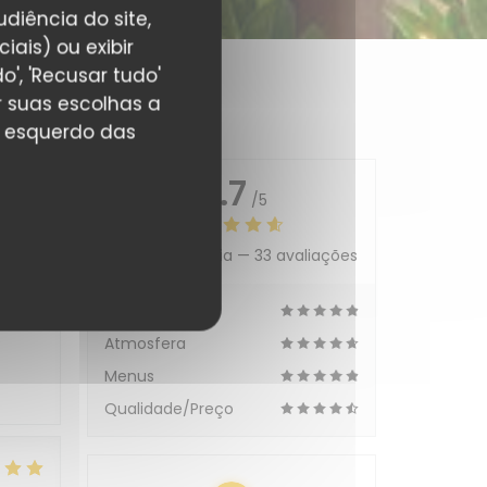
diência do site,
ais) ou exibir
', 'Recusar tudo'
r suas escolhas a
r esquerdo das
ing
4.7
/5
Avaliação média —
33 avaliações
ce
:
5
/5
Apoio
.
Atmosfera
Menus
Qualidade/Preço