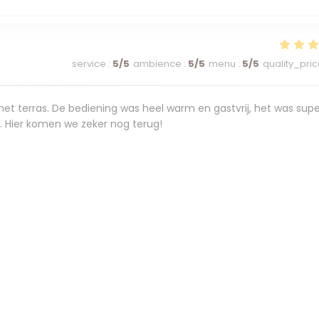
service
:
5
/5
ambience
:
5
/5
menu
:
5
/5
quality_pri
et terras. De bediening was heel warm en gastvrij, het was supe
m. Hier komen we zeker nog terug!
service
:
5
/5
ambience
:
5
/5
menu
:
5
/5
quality_pri
service
:
5
/5
ambience
:
4
/5
menu
:
5
/5
quality_pri
onen te ontbijten vond ik.