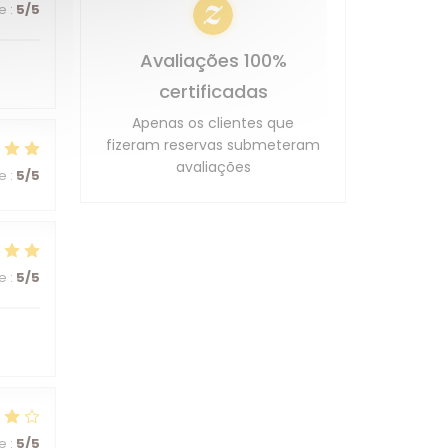
ce
:
5
/5
Avaliações 100%
certificadas
Apenas os clientes que
fizeram reservas submeteram
avaliações
ce
:
5
/5
ce
:
5
/5
ce
:
5
/5