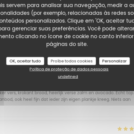
is servem para analisar sua navegação, medir a au
ionalidades (por exemplo, relacionadas às redes soci
onteúdos personalizados. Clique em 'OK, aceitar tudo
' para gerenciar suas preferências. Você pode altera
nto clicando no ícone de cookie no canto inferio
clients_following_book
páginas do site.
OK, aceitar tudo
Proíbe todos cookies
Personalizar
Política de proteção de dados pessoais
service
:
5
/5
ambience
:
5
/5
menu
:
5
/5
quality_pri
undefined
r vers, krokant brood, heerlijk verse zalm en avocado. Echt top
od, ook heel fijn dat ieder zijn eigen plankje kreeg. Niets aan