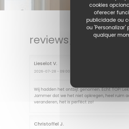
cookies opciona
oferecer func
publicidade ou c
ou 'Personalizar
qualquer mome
reviews_from_our_
Lieselot
V
2026-07-28
- 09:00 - guests 2
Wij hadden het ontbijt genomen. Echt TOP! Lekke
Jammer dat we het niet opkregen, heel ruim aanb
veranderen, het is perféct zo!
Christoffel
J