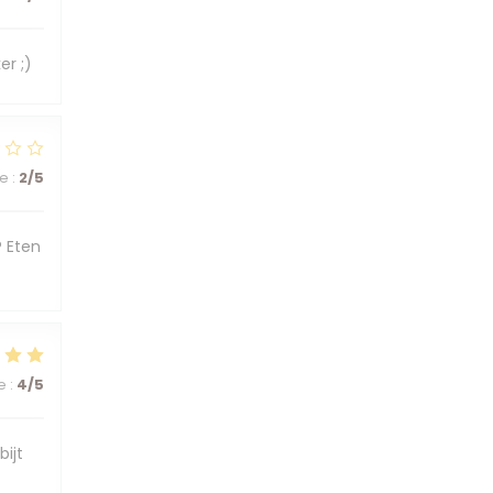
er ;)
ce
:
2
/5
? Eten
e
:
4
/5
bijt