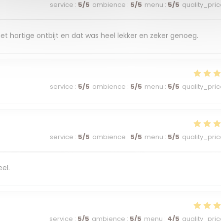
service
:
5
/5
ambience
:
5
/5
menu
:
5
/5
quality_pri
et hartige ontbijt en dat was heel lekker en zeker genoeg.
service
:
5
/5
ambience
:
5
/5
menu
:
5
/5
quality_pri
service
:
5
/5
ambience
:
5
/5
menu
:
5
/5
quality_pri
eel.
service
:
5
/5
ambience
:
5
/5
menu
:
4
/5
quality_pri